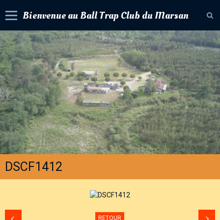
Bienvenue au Ball Trap Club du Marsan
Accueil
Livre d'or
Album photos
Contact
Agenda
Forum
Newsletter
DSCF1412
RETOUR