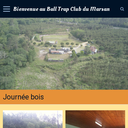
Bienvenue au Ball Trap Club du Marsan
Accueil
Livre d'or
Album photos
Contact
Agenda
Forum
Newsletter
Journée bois