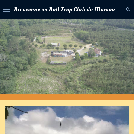
Bienvenue au Ball Trap Club du Marsan
Accueil
Livre d'or
Album photos
Contact
Agenda
Forum
Newsletter