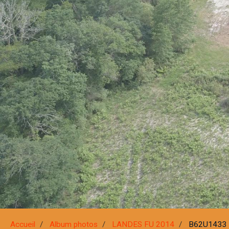
Accueil
Album photos
LANDES FU 2014
B62U1433