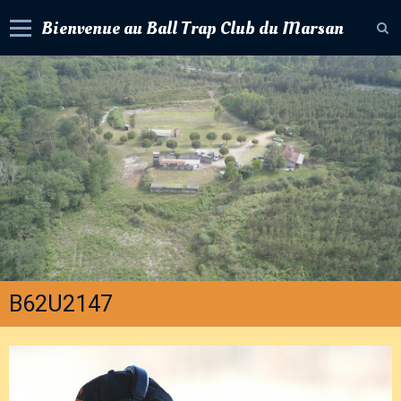
Bienvenue au Ball Trap Club du Marsan
Accueil
Livre d'or
Album photos
Contact
Agenda
Forum
Newsletter
B62U2147